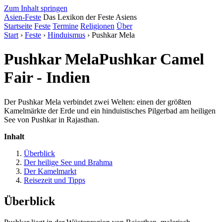
Zum Inhalt springen
Asien
-
Feste
Das Lexikon der Feste Asiens
Startseite
Feste
Termine
Religionen
Über
Start
›
Feste
›
Hinduismus
› Pushkar Mela
Pushkar Mela
Pushkar Camel
Fair - Indien
Der Pushkar Mela verbindet zwei Welten: einen der größten
Kamelmärkte der Erde und ein hinduistisches Pilgerbad am heiligen
See von Pushkar in Rajasthan.
Inhalt
Überblick
Der heilige See und Brahma
Der Kamelmarkt
Reisezeit und Tipps
Überblick