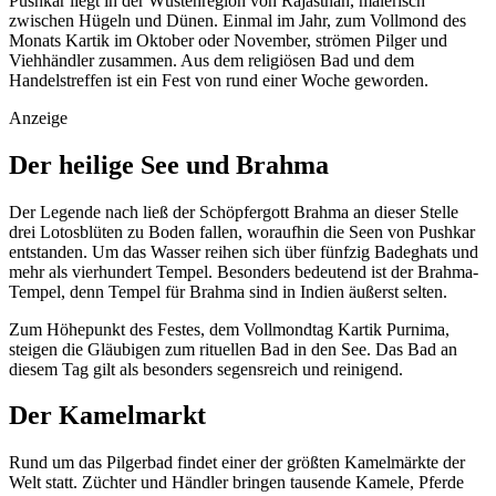
Pushkar liegt in der Wüstenregion von Rajasthan, malerisch
zwischen Hügeln und Dünen. Einmal im Jahr, zum Vollmond des
Monats Kartik im Oktober oder November, strömen Pilger und
Viehhändler zusammen. Aus dem religiösen Bad und dem
Handelstreffen ist ein Fest von rund einer Woche geworden.
Anzeige
Der heilige See und Brahma
Der Legende nach ließ der Schöpfergott Brahma an dieser Stelle
drei Lotosblüten zu Boden fallen, woraufhin die Seen von Pushkar
entstanden. Um das Wasser reihen sich über fünfzig Badeghats und
mehr als vierhundert Tempel. Besonders bedeutend ist der Brahma-
Tempel, denn Tempel für Brahma sind in Indien äußerst selten.
Zum Höhepunkt des Festes, dem Vollmondtag Kartik Purnima,
steigen die Gläubigen zum rituellen Bad in den See. Das Bad an
diesem Tag gilt als besonders segensreich und reinigend.
Der Kamelmarkt
Rund um das Pilgerbad findet einer der größten Kamelmärkte der
Welt statt. Züchter und Händler bringen tausende Kamele, Pferde